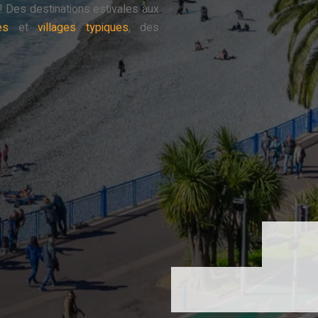
 Des destinations estivales aux
es
et
villages typiques
, des