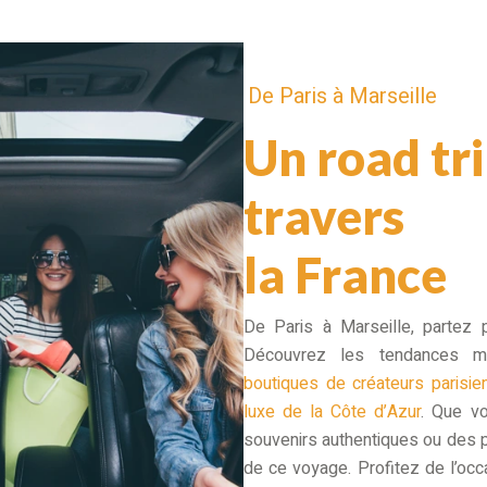
De Paris à Marseille
Un road tr
travers
la France
De Paris à Marseille, partez 
Découvrez les tendances
boutiques de créateurs parisie
luxe de la Côte d’Azur
. Que v
souvenirs authentiques ou des p
de ce voyage. Profitez de l’occ