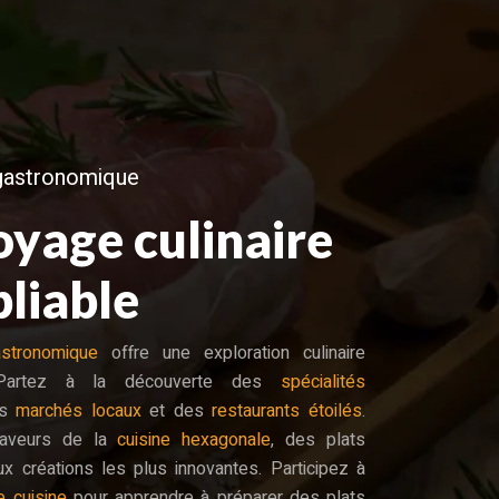
gastronomique
oyage culinaire
bliable
stronomique
offre une exploration culinaire
 Partez à la découverte des
spécialités
s
marchés locaux
et des
restaurants étoilés
.
saveurs de la
cuisine hexagonale
, des plats
aux créations les plus innovantes. Participez à
e cuisine
pour apprendre à préparer des plats