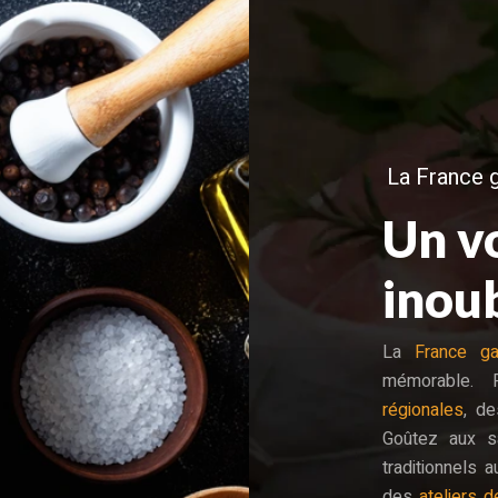
La France 
Un v
inou
La
France ga
mémorable.
régionales
, de
Goûtez aux 
traditionnels 
des
ateliers d