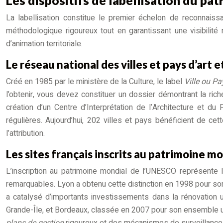
La labellisation constitue le premier échelon de reconnaissa
méthodologique rigoureux tout en garantissant une visibilité
d’animation territoriale.
Le réseau national des villes et pays d’art e
Créé en 1985 par le ministère de la Culture, le label
Ville ou Pa
l’obtenir, vous devez constituer un dossier démontrant la riche
création d’un Centre d’Interprétation de l’Architecture et du
régulières. Aujourd’hui, 202 villes et pays bénéficient de c
l’attribution.
Les sites français inscrits au patrimoine m
L’inscription au patrimoine mondial de l’UNESCO représente 
remarquables. Lyon a obtenu cette distinction en 1998 pour son 
a catalysé d’importants investissements dans la rénovation ur
Grande-Île, et Bordeaux, classée en 2007 pour son ensemble ur
plans de gestion
rigoureux et des mécanismes de surveillance 