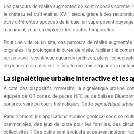
Les parcours de réalité augmentée se sont imposés comme l’un
e
le château tel qu’il était au XVI
siècle, grâce à des reconstit
dans différentes époques de la baie, en superposant paysages 
monument, vous en explorez les strates temporelles.
Pour une ville ou un site, ces parcours de réalité augmentée 
originales. Ils prolongent la durée de visite, facilitent la com
sur un travail scientifique rigoureux (archives, plans, iconograp
de penser ces outils sur le long terme : mise à jour des conten
La signalétique urbaine interactive et les 
À côté des dispositifs immersifs, la signalétique urbaine c
équipés de QR codes, de puces NFC ou de balises Bluetooth. 
sonores, voire parcours thématiques. Cette
signalétique urbain
Parallèlement, les applications mobiles géolocalisées se multi
patrimoniales, des jeux de piste pour les familles, des circui
collectivités ? Ces outils sont évolutifs et peuvent intégrer f