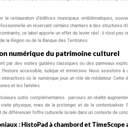
 la restauration d’édifices municipaux emblématiques, souven
ssionnelle en réservant certains chantiers à des structures d’in
contraints, ce label apporte un effet de levier réel : il n’est pa
de la Région ou de la Banque des Territoires.
ion numérique du patrimoine culturel
ent par des visites guidées classiques ou des panneaux explic
l’histoire accessible, ludique et immersive. Nous assistons à u
teractives où le numérique joue un rôle de médiateur. Cette év
unes et les familles.
sieurs outils complémentaires : parcours en réalité augmentée,
site physique, mais de la prolonger et de la contextualiser. Po
e différencier l’offre culturelle locale dans un contexte de conc
oniaux : HistoPad à chambord et TimeScope