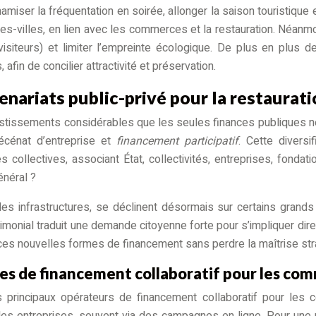
ynamiser la fréquentation en soirée, allonger la saison touristique 
s-villes, en lien avec les commerces et la restauration. Néanmoin
siteurs) et limiter l’empreinte écologique. De plus en plus d
in de concilier attractivité et préservation.
rtenariats public-privé pour la restaur
tissements considérables que les seules finances publiques ne 
écénat d’entreprise et
financement participatif
. Cette divers
 collectives, associant État, collectivités, entreprises, fonda
énéral ?
les infrastructures, se déclinent désormais sur certains grand
monial traduit une demande citoyenne forte pour s’impliquer di
rer ces nouvelles formes de financement sans perdre la maîtrise st
nes de financement collaboratif pour les c
rincipaux opérateurs de financement collaboratif pour les co
es entreprises, souvent via des campagnes en ligne. Pour une pet