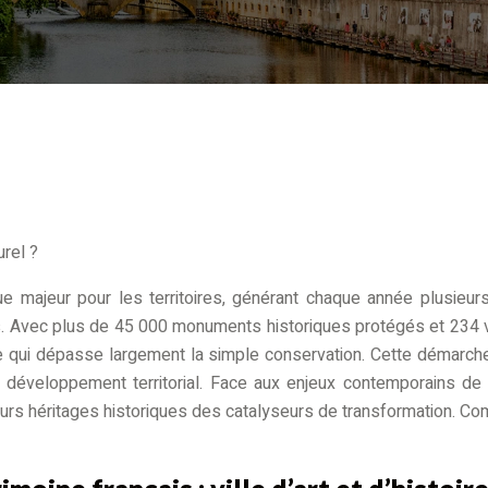
urel ?
que majeur pour les territoires, générant chaque année plusie
illes. Avec plus de 45 000 monuments historiques protégés et 234
le qui dépasse largement la simple conservation. Cette démarc
 développement territorial. Face aux enjeux contemporains de re
eurs héritages historiques des catalyseurs de transformation. Com
rimoine français : ville d’art et d’hist