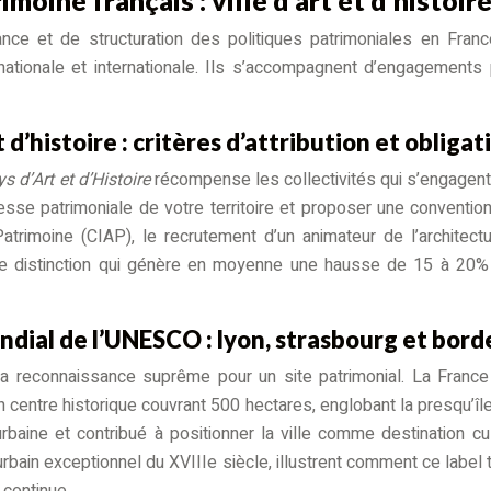
nce et de structuration des politiques patrimoniales en France.
 nationale et internationale. Ils s’accompagnent d’engagements 
t d’histoire : critères d’attribution et obligat
ys d’Art et d’Histoire
récompense les collectivités qui s’engagent d
sse patrimoniale de votre territoire et proposer une convention 
 Patrimoine (CIAP), le recrutement d’un animateur de l’architect
ette distinction qui génère en moyenne une hausse de 15 à 20% 
ondial de l’UNESCO : lyon, strasbourg et bor
la reconnaissance suprême pour un site patrimonial. La Franc
centre historique couvrant 500 hectares, englobant la presqu’île
baine et contribué à positionner la ville comme destination cu
bain exceptionnel du XVIIIe siècle, illustrent comment ce label
continue.