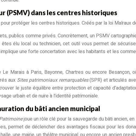
ur (PSMV) dans les centres historiques
 pour protéger les centres historiques. Créés par la loi Malraux d
jets, publics comme privés. Concrètement, un PSMV cartographie 
 êtes élu local ou technicien, cet outil vous permet de sécurise
l implique une forte concertation avec les habitants et les commer
Le Marais à Paris, Bayonne, Chartres ou encore Besançon, où i
égrés aux
Sites patrimoniaux remarquables
(SPR) et articulés ave
 trouver le juste équilibre entre protection et capacité d’adaptat
age urbain et de nuire à l’identité patrimoniale.
auration du bâti ancien municipal
Patrimoine
joue un rôle clé pour la sauvegarde du bâti ancien, en 
ues, permet de déclencher des avantages fiscaux pour les dona
ne halle, une mairie, un théâtre municipal ou encore un ancien pres