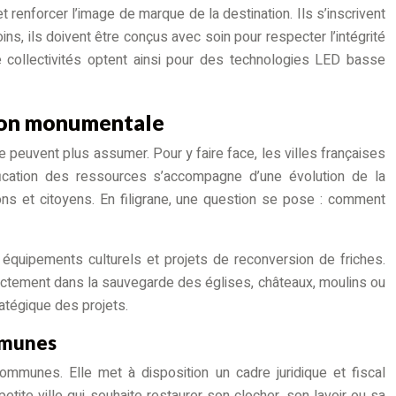
et renforcer l’image de marque de la destination. Ils s’inscrivent
s, ils doivent être conçus avec soin pour respecter l’intégrité
e collectivités optent ainsi pour des technologies LED basse
ation monumentale
peuvent plus assumer. Pour y faire face, les villes françaises
ification des ressources s’accompagne d’une évolution de la
tions et citoyens. En filigrane, une question se pose : comment
s équipements culturels et projets de reconversion de friches.
rectement dans la sauvegarde des églises, châteaux, moulins ou
ratégique des projets.
ommunes
mmunes. Elle met à disposition un cadre juridique et fiscal
ite ville qui souhaite restaurer son clocher, son lavoir ou sa