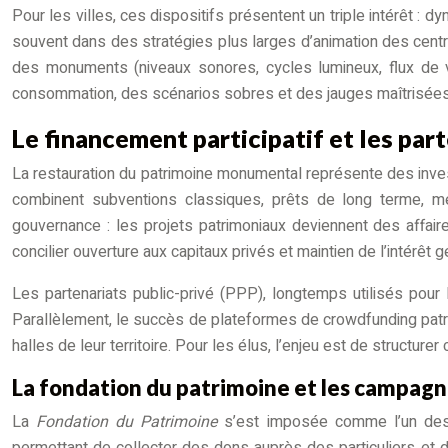
Pour les villes, ces dispositifs présentent un triple intérêt : d
souvent dans des stratégies plus larges d’animation des centre
des monuments (niveaux sonores, cycles lumineux, flux de vi
consommation, des scénarios sobres et des jauges maîtrisées, af
Le financement participatif et les pa
La restauration du patrimoine monumental représente des inves
combinent subventions classiques, prêts de long terme, m
gouvernance : les projets patrimoniaux deviennent des affaires
concilier ouverture aux capitaux privés et maintien de l’intérêt g
Les partenariats public-privé (PPP), longtemps utilisés pour 
Parallèlement, le succès de plateformes de crowdfunding patri
halles de leur territoire. Pour les élus, l’enjeu est de structu
La fondation du patrimoine et les campag
La
Fondation du Patrimoine
s’est imposée comme l’un des p
permettant de collecter des dons auprès des particuliers et d