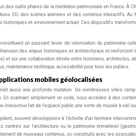
 des outils phares de la médiation patrimoniale en France. À Ch
utions 3D, des scènes animées et des contenus interactifs. Au
historiques et environnement actuel. Ces dispositifs transformen
constituent un puissant levier de valorisation du patrimoine cu
préhension des enjeux historiques et architecturaux et renforcent 
hie) et sur une collaboration étroite entre historiens, architectes
us, maintenance technique, accessibilité pour tous les publics.
applications mobiles géolocalisées
onnaît aussi une profonde mutation. De nombreuses villes rem
En scannant simplement un code, vous accédez à des contenus 
e interactive
fait de l’espace public une sorte de musée à ciel ou
plient, souvent développées à l’échelle d’un territoire intercomm
ts centrés sur l’architecture ou le patrimoine immatériel (gastro
acilement de nouveaux contenus, co-construits avec les associati