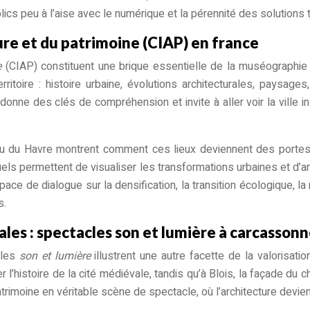
blics peu à l’aise avec le numérique et la pérennité des solutions
ure et du patrimoine (CIAP) en france
e
(CIAP) constituent une brique essentielle de la muséographie 
ritoire : histoire urbaine, évolutions architecturales, paysag
donne des clés de compréhension et invite à aller voir la ville in
 Havre montrent comment ces lieux deviennent des portes d’en
uels permettent de visualiser les transformations urbaines et d’a
ace de dialogue sur la densification, la transition écologique, la 
s.
es : spectacles son et lumière à carcassonne
cles
son et lumière
illustrent une autre facette de la valorisat
 l’histoire de la cité médiévale, tandis qu’à Blois, la façade du 
moine en véritable scène de spectacle, où l’architecture devient